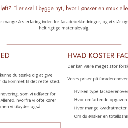
løft? Eller skal I bygge nyt, hvor I ønsker en smuk el
r mange års erfaring inden for facadebeklædninger, og vi står også k
helt rigtige materialevalg.​​
MED
HVAD KOSTER FA
Der kan være meget stor forsk
g kunne du tænke dig at give
Vores priser på facaderenoverin
 du kommet til det rette sted.
Hvilken type facaderenover
enovering, som vi udfører for
Hvor omfattende opgaven 
Allerød, hvorfra vi ofte kører
men vi tilbyder også
Hvor mange kvadratmeter f
Om du ønsker en totalløsn