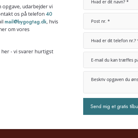
n opgave, udarbejder vi
ontakt os på telefon
40
ail
mail@bygogtag.dk
, hvis
oner om vores
er - vi svarer hurtigst