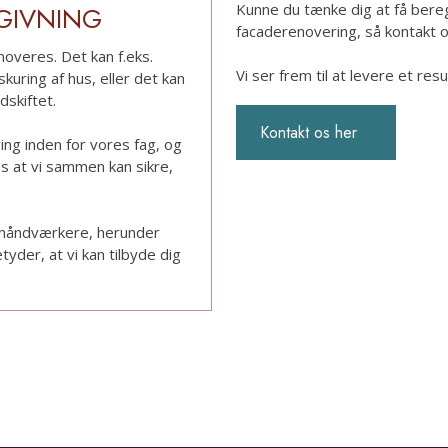
Kunne du tænke dig at få bere
DGIVNING
facaderenovering, så kontakt o
noveres. Det kan f.eks.
Vi ser frem til at levere et result
kuring af hus, eller det kan
skiftet.​
Kontakt os her​
ring inden for vores fag, og
es at vi sammen kan sikre,
 håndværkere, herunder
yder, at vi kan tilbyde dig