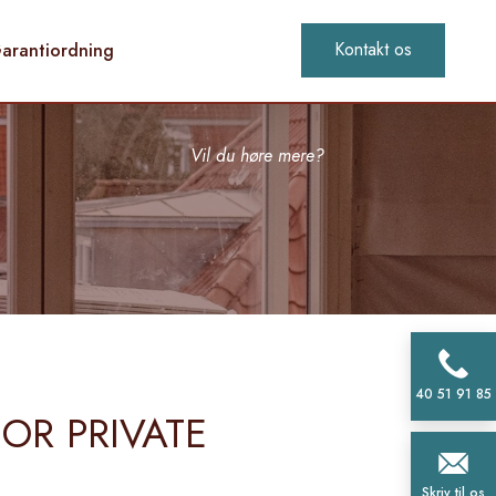
Kontakt os​
arantiordning
Vil du høre mere?​
40 51 91 85
OR PRIVATE
Skriv til os