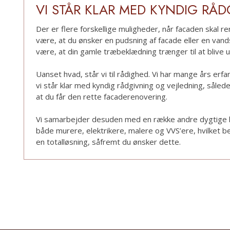
VI STÅR KLAR MED KYNDIG RÅ
Der er flere forskellige muligheder, når facaden skal re
være, at du ønsker en pudsning af facade eller en vands
være, at din gamle træbeklædning trænger til at blive ud
Uanset hvad, står vi til rådighed. Vi har mange års erfa
vi står klar med kyndig rådgivning og vejledning, såled
at du får den rette facaderenovering.​
Vi samarbejder desuden med en række andre dygtige
både murere, elektrikere, malere og VVS’ere, hvilket bet
en totalløsning, såfremt du ønsker dette.