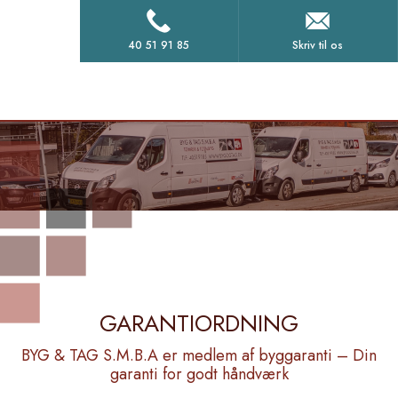
40 51 91 85
Skriv til os
GARANTIORDNING​
BYG & TAG S.M.B.A er medlem af byggaranti – Din
garanti for godt håndværk​