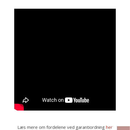
Læs mere om fordelene ved garantiordning
her