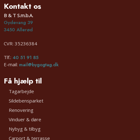
​Kontakt os
B & T S.m.b.A.
Gydevang 39
3450 Allerød
​CVR: 35236384​
Tlf.:
40 51 91 85
E-mail:
mail@bygogtag.dk
​Få hjælp til
Tagarbejde
Sildebensparket
Renovering
Vinduer & døre​
Nybyg & tilbyg
Carport & terrasse